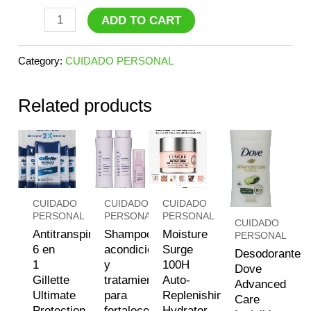
Jabón
ADD TO CART
en
barra
Category:
CUIDADO PERSONAL
Kirkland
Related products
Signature
con
manteca
de
karité,
CUIDADO
CUIDADO
CUIDADO
1
PERSONAL
PERSONAL
PERSONAL
CUIDADO
barra
Antitranspirante
Shampoo,
Moisture
PERSONAL
6 en
acondicionador
Surge
Desodorante
quantity
1
y
100H
Dove
Gillette
tratamiento
Auto-
Advanced
Ultimate
para
Replenishing
Care
Protection,
fortalecer
Hydrator