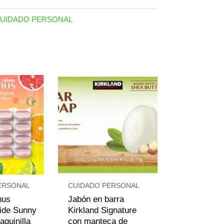
das
UIDADO PERSONAL
s
ERSONAL
CUIDADO PERSONAL
nus
Jabón en barra
ide Sunny
Kirkland Signature
aquinilla
con manteca de