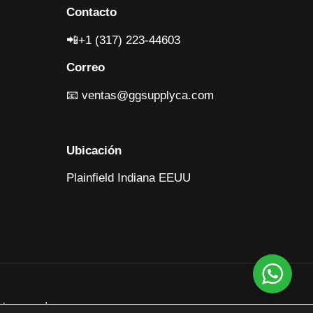
Contacto
📲+1 (317) 223-4460
3
Correo
📧
ventas@ggsupplyca.com
Ubicación
Plainfield Indiana EEUU
ht reserved