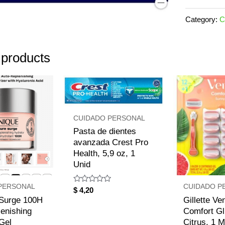
Sanitarias
ultradelga
Category:
C
y
avanzada
 products
Always
para
uso
nocturno,
CUIDADO PERSONAL
76
Pasta de dientes
avanzada Crest Pro
unidades
Health, 5,9 oz, 1
quantity
Unid
PERSONAL
CUIDADO P
Rated
$
4,20
0
 Surge 100H
Gillette Ve
out
of
enishing
Comfort Gl
5
Gel
Citrus, 1 M