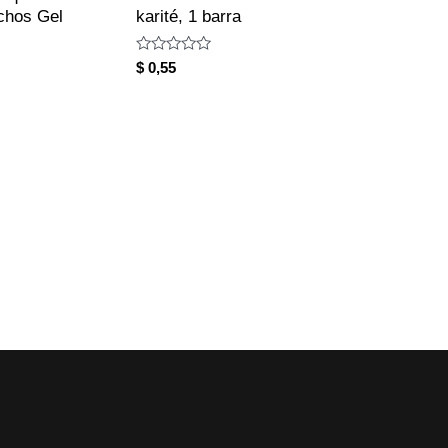
chos Gel
karité, 1 barra
Rated
$
0,55
0
out
of
5