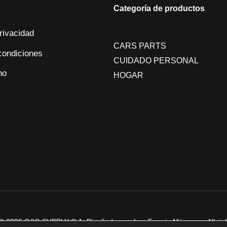
Categoría de productos
privacidad
CARS PARTS
condiciones
CUIDADO PERSONAL
no
HOGAR
© 2026 G&G SUPPLY C.A. Diseñada por: Ing. Fermin Márquez - All rig