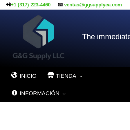
Ir
📲
+1 (317) 223-4460
📧
ventas@ggsupplyca.com
al
contenido
The immediate
INICIO
TIENDA
INFORMACIÓN