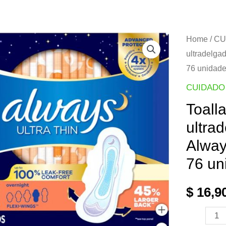
Home
/
CU
ultradelga
76 unidad
CUIDADO
Toall
ultra
Alway
76 un
$
16,9
Toallas