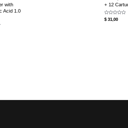
er with
+ 12 Cartu
c Acid 1.0
Rated
$
31,00
0
out
of
5