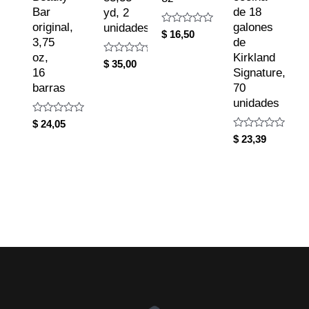
Bar
de 18
yd, 2
original,
galones
unidades
Rated
$
16,50
3,75
de
0
out
oz,
Kirkland
of
Rated
$
35,00
5
0
16
Signature,
out
barras
70
of
5
unidades
Rated
$
24,05
0
Rated
$
23,39
out
0
of
out
5
of
5