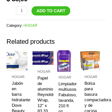
Papel
ADD TO CART
higiénico
Scott,
Category:
HOGAR
1
Related products
capa,
1100
hojas,
36
HOGAR
rollos
HOGAR
HOGAR
HOGAR
Papel
quantity
Jabón
Bolsa
de
Limpiador
en
para
aluminio
multiusos
barra
basura
Reynolds
Fabuloso,
hidratante
compactadora
Wrap,
lavanda,
Dove
y de
12″ x
210 fl
Beauty
cocina
83,33
oz