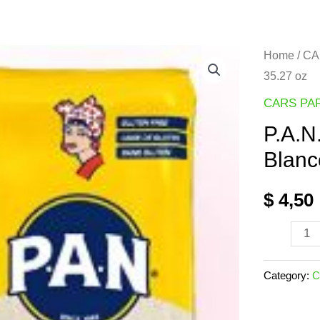
Home
/
CA
35.27 oz
CARS PA
P.A.N
Blanc
$
4,50
P.A.N.
Harina
de
Category:
C
Maíz