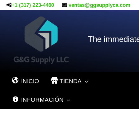
Ir
📲
+1 (317) 223-4460
📧
ventas@ggsupplyca.com
al
contenido
The immediate
INICIO
TIENDA
INFORMACIÓN