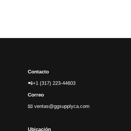
Contacto
📲+1 (317) 223-4460
3
Correo
📧
ventas@ggsupplyca.com
Ubicación