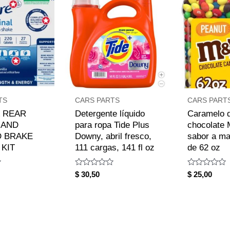
TS
CARS PARTS
CARS PART
 REAR
Detergente líquido
Caramelo 
 AND
para ropa Tide Plus
chocolate
D BRAKE
Downy, abril fresco,
sabor a ma
KIT
111 cargas, 141 fl oz
de 62 oz
Rated
Rated
$
30,50
$
25,00
0
0
out
out
of
of
5
5