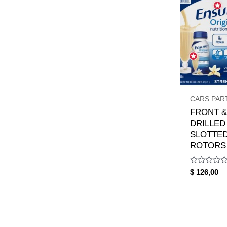
CARS PAR
FRONT &
DRILLED
SLOTTE
ROTORS 
Rated
$
126,00
0
out
of
5