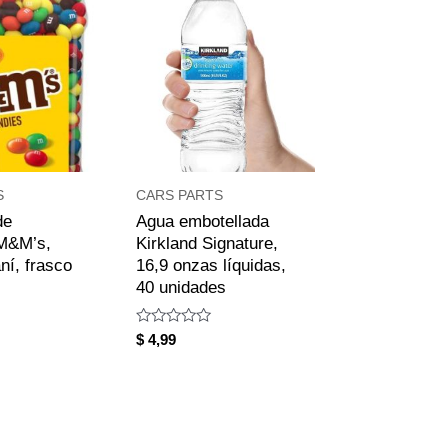
S
CARS PARTS
de
Agua embotellada
 M&M’s,
Kirkland Signature,
ní, frasco
16,9 onzas líquidas,
40 unidades
Rated
$
4,99
0
out
of
5